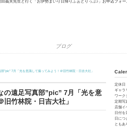
前田義夫先生と行く「お伊勢まいり日帰りふぉとりっぷ♪」お申込フォー
ブログ
”pic” 7月「光を意識して撮ってみよう！＠旧竹林院・日吉大社」
Cal
定休日
ギャラ
遠足写真部”pic” 7月「光を意
ワーク
＠旧竹林院・日吉大社」
定期写
店舗イ
日付を
日につ
ともあり