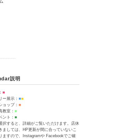
ム
endar説明
：
■
リー展示：
■
■
ショップ：
■
真教室：
■
ベント：
■
選択すると、詳細がご覧いただけます。店休
きましては、HP更新が間に合っていないこ
ますので、Instagramや Facebookでご確