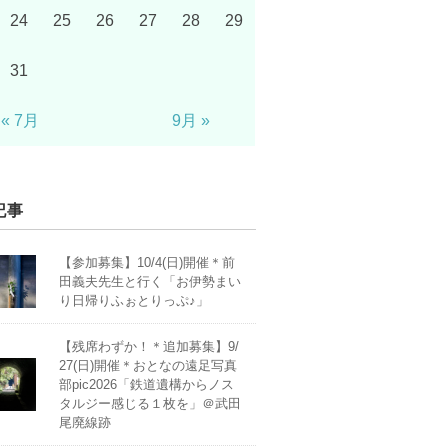
24
25
26
27
28
29
31
« 7月
9月 »
記事
【参加募集】10/4(日)開催＊前
田義夫先生と行く「お伊勢まい
り日帰りふぉとりっぷ♪」
【残席わずか！＊追加募集】9/
27(日)開催＊おとなの遠足写真
部pic2026「鉄道遺構からノス
タルジー感じる１枚を」＠武田
尾廃線跡