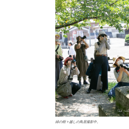
緑の樹々越しの鳥居撮影中。