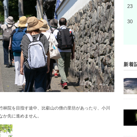
23
30
新着
竹林院を目指す途中、比叡山の僧の里坊があったり、小川
なか先に進めません。