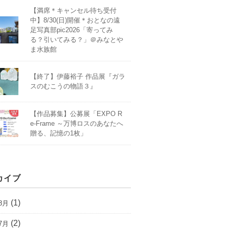
【満席＊キャンセル待ち受付
中】8/30(日)開催＊おとなの遠
足写真部pic2026「寄ってみ
る？引いてみる？」＠みなとや
ま水族館
【終了】伊藤裕子 作品展『ガラ
スのむこうの物語３』
【作品募集】公募展「EXPO R
e-Frame ～万博ロスのあなたへ
贈る、記憶の1枚」
カイブ
(1)
8月
(2)
7月