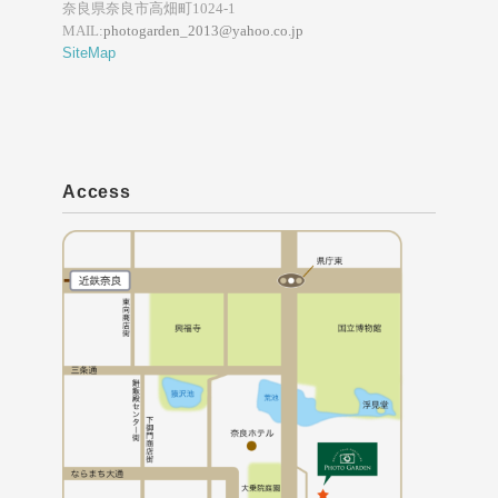
奈良県奈良市高畑町1024-1
MAIL:
photogarden_2013@yahoo.co.jp
SiteMap
Access