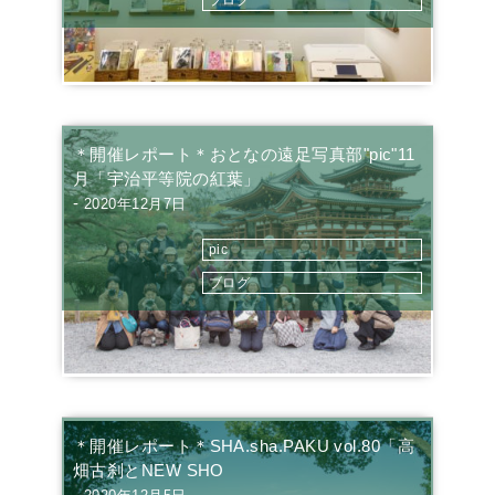
ブログ
＊開催レポート＊おとなの遠足写真部"pic"11
月「宇治平等院の紅葉」
-
2020年12月7日
pic
ブログ
＊開催レポート＊SHA.sha.PAKU vol.80「高
畑古刹とNEW SHO
-