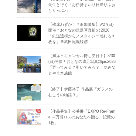
先生と行く「お伊勢まいり日帰りふぉ
とりっぷ♪」
【残席わずか！＊追加募集】9/27(日)
開催＊おとなの遠足写真部pic2026
「鉄道遺構からノスタルジー感じる１
枚を」＠武田尾廃線跡
【満席＊キャンセル待ち受付中】8/30
(日)開催＊おとなの遠足写真部pic2026
「寄ってみる？引いてみる？」＠みな
とやま水族館
【終了】伊藤裕子 作品展『ガラスの
むこうの物語３』
【作品募集】公募展「EXPO Re-Fram
e ～万博ロスのあなたへ贈る、記憶の
1枚」