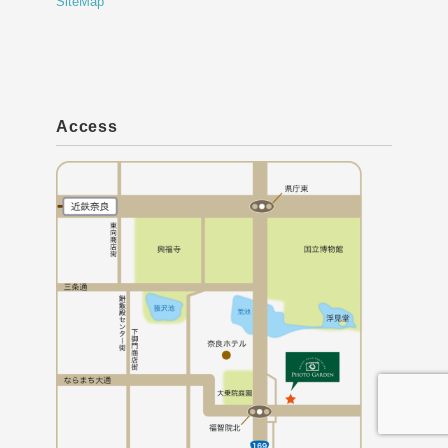
SiteMap
Access