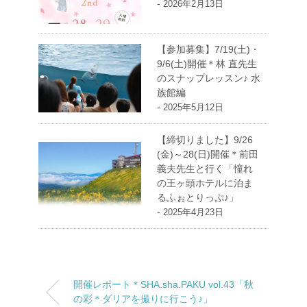
-
2026年2月13日
【参加募集】7/19(土)・
9/6(土)開催＊林 直先生
のスナップレッスン♪ 水
族館編
-
2025年5月12日
【締切りました】9/26
(金)～28(日)開催＊前田
義夫先生と行く「憧れ
の王ヶ頭ホテルに泊ま
るふぉとりっぷ♪」
-
2025年4月23日
開催レポート＊SHA.sha.PAKU vol.43「秋
の彩＊ダリアを撮りに行こう♪」