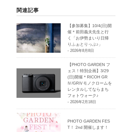
関連記事
【参加募集】10/4(日)開
催＊前田義夫先生と行
く「お伊勢まいり日帰
りふぉとりっぷ♪」
-
2026年8月8日
【PHOTO GARDEN フ
ェス！特別企画】3/29
(日)開催＊RICOH GR
Ⅳ/GRⅣモノクロームを
レンタルしてならまち
フォトウォーク♪
-
2026年2月18日
PHOTO GARDEN FES
T！ 2nd 開催します！