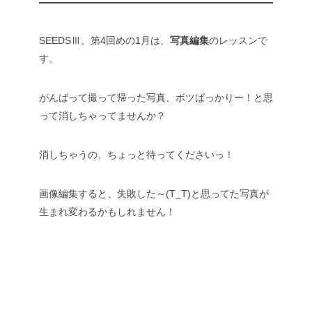
SEEDSⅢ、第4回めの1月は、
写真編集
のレッスンで
す。
がんばって撮って帰った写真、ボツばっかりー！と思
って消しちゃってませんか？
消しちゃうの、ちょっと待ってくださいっ！
画像編集すると、失敗した～(T_T)と思ってた写真が
生まれ変わるかもしれません！
元