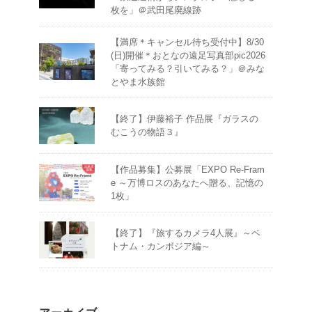
枚を」＠武田尾廃線跡
【満席＊キャンセル待ち受付中】8/30
(日)開催＊おとなの遠足写真部pic2026
「寄ってみる？引いてみる？」＠みな
とやま水族館
【終了】伊藤裕子 作品展『ガラスの
むこうの物語３』
【作品募集】公募展「EXPO Re-Fram
e ～万博ロスのあなたへ贈る、記憶の
1枚」
【終了】『旅するカメラ4人展』～ベ
トナム・カンボジア編～