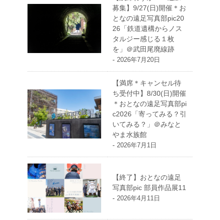
募集】9/27(日)開催＊お
となの遠足写真部pic20
26「鉄道遺構からノス
タルジー感じる１枚
を」＠武田尾廃線跡
-
2026年7月20日
【満席＊キャンセル待
ち受付中】8/30(日)開催
＊おとなの遠足写真部pi
c2026「寄ってみる？引
いてみる？」＠みなと
やま水族館
-
2026年7月1日
【終了】おとなの遠足
写真部pic 部員作品展11
-
2026年4月11日