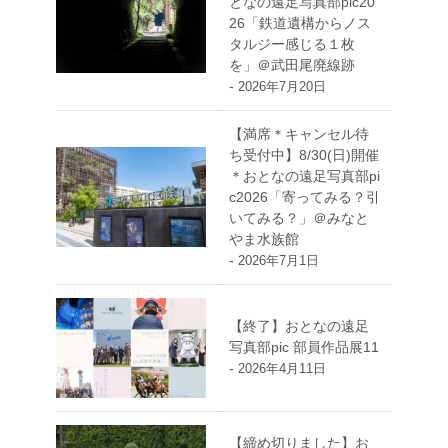
となの遠足写真部pic20
26「鉄道遺構からノス
タルジー感じる１枚
を」＠武田尾廃線跡
-
2026年7月20日
【満席＊キャンセル待
ち受付中】8/30(日)開催
＊おとなの遠足写真部pi
c2026「寄ってみる？引
いてみる？」＠みなと
やま水族館
-
2026年7月1日
【終了】おとなの遠足
写真部pic 部員作品展11
-
2026年4月11日
【締め切りました】お