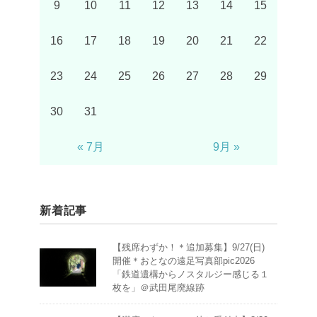
9
10
11
12
13
14
15
16
17
18
19
20
21
22
23
24
25
26
27
28
29
30
31
« 7月
9月 »
新着記事
【残席わずか！＊追加募集】9/27(日)
開催＊おとなの遠足写真部pic2026
「鉄道遺構からノスタルジー感じる１
枚を」＠武田尾廃線跡