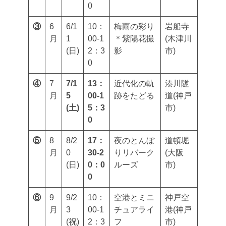
0
③
6
6/1
10：
梅雨の彩り
岩船寺
月
1
00-1
＊紫陽花撮
(木津川
(日)
2：3
影
市)
0
④
7
7/1
13：
近代化の軌
湊川隧
月
5
00-1
跡をたどる
道(神戸
(土)
5：3
市)
0
⑤
8
8/2
17：
夜のとんぼ
道頓堀
月
0
30-2
りリバーク
(大阪
(日)
0：0
ルーズ
市)
0
⑥
9
9/2
10：
空港とミニ
神戸空
月
3
00-1
チュアライ
港(神戸
(祝)
2：3
フ
市)