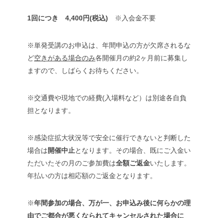
1回につき 4,400円(税込)
※入会金不要
※単発受講のお申込は、年間申込の方が欠席されるな
ど
空きがある場合のみ
各開催月の約2ヶ月前に募集し
ますので、しばらくお待ちください。
※交通費や現地での経費(入場料など）は別途各自負
担となります。
※感染症拡大状況等で安全に催行できないと判断した
場合は
開催中止
となります。その場合、既にご入金い
ただいたその月のご参加費は
全額ご返金
いたします。
年払いの方は相応額のご返金となります。
※
年間参加の場合、万が一、お申込み後に何らかの理
由でご都合が悪くなられてキャンセルされた場合に