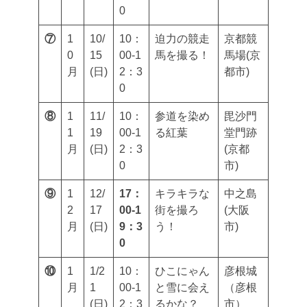
0
⑦
1
10/
10：
迫力の競走
京都競
0
15
00-1
馬を撮る！
馬場(京
月
(日)
2：3
都市)
0
⑧
1
11/
10：
参道を染め
毘沙門
1
19
00-1
る紅葉
堂門跡
月
(日)
2：3
(京都
0
市)
⑨
1
12/
17：
キラキラな
中之島
2
17
00-1
街を撮ろ
(大阪
月
(日)
9：3
う！
市)
0
⑩
1
1/2
10：
ひこにゃん
彦根城
月
1
00-1
と雪に会え
（彦根
(日)
2：3
るかな？
市）