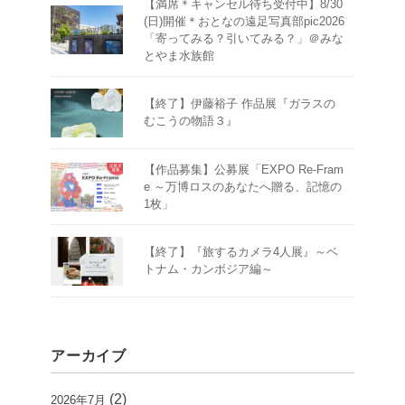
【満席＊キャンセル待ち受付中】8/30
(日)開催＊おとなの遠足写真部pic2026
「寄ってみる？引いてみる？」＠みな
とやま水族館
【終了】伊藤裕子 作品展『ガラスの
むこうの物語３』
【作品募集】公募展「EXPO Re-Fram
e ～万博ロスのあなたへ贈る、記憶の
1枚」
【終了】『旅するカメラ4人展』～ベ
トナム・カンボジア編～
アーカイブ
(2)
2026年7月