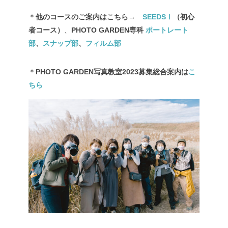
＊
他のコースのご案内はこちら→
SEEDSⅠ
（初心
者コース）
、
PHOTO GARDEN専科
ポートレート
部
、
スナップ部
、
フィルム部
＊
PHOTO GARDEN写真教室2023募集総合案内は
こ
ちら