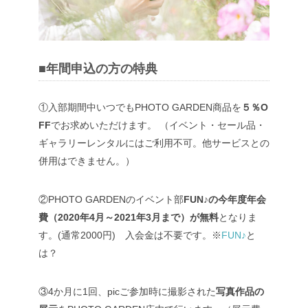
■年間申込の方の特典
①入部期間中いつでもPHOTO GARDEN商品を
５％O
FF
でお求めいただけます。 （イベント・セール品・
ギャラリーレンタルにはご利用不可。他サービスとの
併用はできません。）
②PHOTO GARDENのイベント部
FUN♪の今年度年会
費（2020年4月～2021年3月まで）が無料
となりま
す。(通常2000円) 入会金は不要です。※
FUN♪
と
は？
③4か月に1回、picご参加時に撮影された
写真作品の