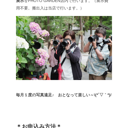
展示
をPHOTO GARDEN店内で行います。（展示費
用不要。搬出入は当店で行います。）
毎月１度の写真遠足♪ おとなって楽しい～\(*´▽｀*)/
＊お申込み方法＊