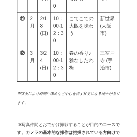
0
⑪
2
2/1
10：
こてこての
新世界
月
8
00-1
大阪を味わ
(大阪
(日)
2：3
う
市)
0
⑫
3
3/2
10：
春の香り♪
三室戸
月
4
00-1
雅なしだれ
寺 (宇
(日)
2：3
梅
治市)
0
※状況により時間や場所などやむを得ず変更になる場合があり
ます。
※写真仲間とおでかけ撮影することが目的のコースで
す。
カメラの基本的な操作は把握されている方向け
で