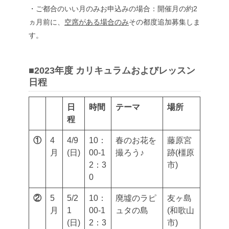
・ご都合のいい月のみお申込みの場合：開催月の約2
ヵ月前に、
空席がある場合のみ
その都度追加募集しま
す。
■2023年度 カリキュラムおよびレッスン
日程
日
時間
テーマ
場所
程
①
4
4/9
10：
春のお花を
藤原宮
月
(日)
00-1
撮ろう♪
跡(橿原
2：3
市)
0
②
5
5/2
10：
廃墟のラピ
友ヶ島
月
1
00-1
ュタの島
(和歌山
(日)
2：3
市)