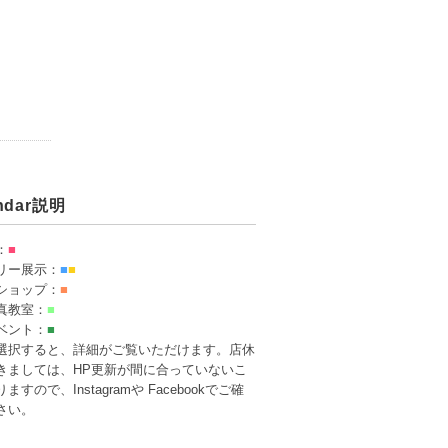
endar説明
：
■
リー展示：
■
■
ショップ：
■
真教室：
■
ベント：
■
選択すると、詳細がご覧いただけます。店休
きましては、HP更新が間に合っていないこ
ますので、Instagramや Facebookでご確
さい。