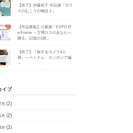
【終了】伊藤裕子 作品展『ガラ
スのむこうの物語３』
【作品募集】公募展「EXPO R
e-Frame ～万博ロスのあなたへ
贈る、記憶の1枚」
【終了】『旅するカメラ4人
展』～ベトナム・カンボジア編
～
カイブ
(2)
7月
(2)
5月
(2)
4月