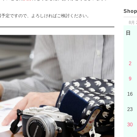
Shop
講予定ですので、よろしければご検討ください。
8月 
日
2
9
16
23
30