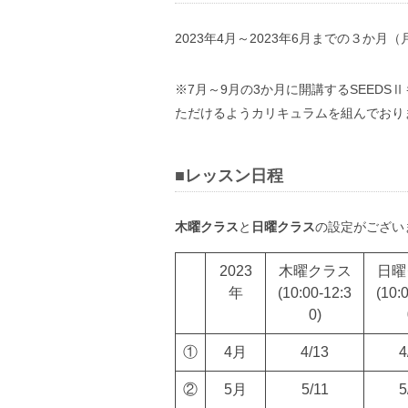
2023年4月～2023年6月までの３か月
※7月～9月の3か月に開講するSEED
ただけるようカリキュラムを組んでおりま
■レッスン日程
木曜クラス
と
日曜クラス
の設定がござい
2023
木曜クラス
日曜
年
(10:00-12:3
(10:
0)
①
4月
4/13
4
②
5月
5/11
5