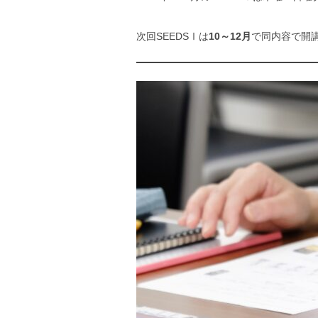
次回SEEDSⅠは
10～12月
で同内容で開