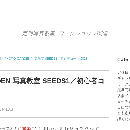
定期写真教室
,
ワークショップ関連
】PHOTO GARDEN 写真教室 SEEDS1／初心者コース 2023
Cal
定休日
ギャラ
DEN 写真教室 SEEDS1／初心者コ
ワーク
定期写
店舗イ
日付を
日につ
年3月10日
ともあり
認くだ
曜クラスともに
満席
になりました。ありがとうございます。