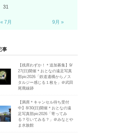
31
« 7月
9月 »
記事
【残席わずか！＊追加募集】9/
27(日)開催＊おとなの遠足写真
部pic2026「鉄道遺構からノス
タルジー感じる１枚を」＠武田
尾廃線跡
【満席＊キャンセル待ち受付
中】8/30(日)開催＊おとなの遠
足写真部pic2026「寄ってみ
る？引いてみる？」＠みなとや
ま水族館