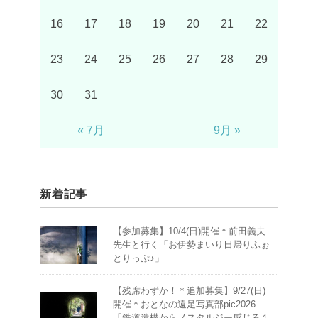
16
17
18
19
20
21
22
23
24
25
26
27
28
29
30
31
« 7月
9月 »
新着記事
【参加募集】10/4(日)開催＊前田義夫
先生と行く「お伊勢まいり日帰りふぉ
とりっぷ♪」
【残席わずか！＊追加募集】9/27(日)
開催＊おとなの遠足写真部pic2026
「鉄道遺構からノスタルジー感じる１