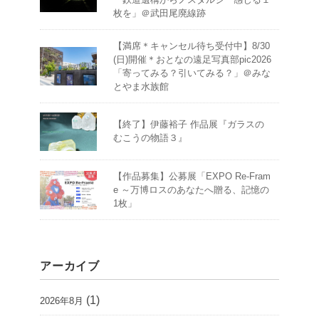
枚を」＠武田尾廃線跡
【満席＊キャンセル待ち受付中】8/30
(日)開催＊おとなの遠足写真部pic2026
「寄ってみる？引いてみる？」＠みな
とやま水族館
【終了】伊藤裕子 作品展『ガラスの
むこうの物語３』
【作品募集】公募展「EXPO Re-Fram
e ～万博ロスのあなたへ贈る、記憶の
1枚」
アーカイブ
(1)
2026年8月