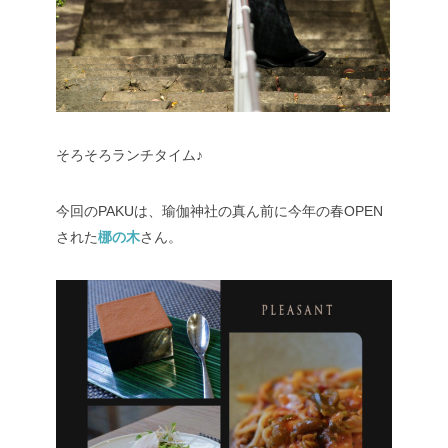
そろそろランチタイム♪
今回のPAKUは、瑜伽神社の真ん前に今年の春OPEN
された
梛の木
さん。