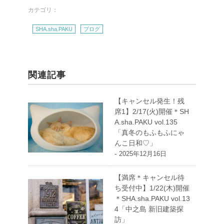
カテゴリ：
SHA.sha.PAKU
ブログ
関連記事
【キャンセル発生！残
席1】2/17(火)開催＊SH
A.sha.PAKU vol.135
「真冬のもふもふにゃ
んこ日和♡」
-
2025年12月16日
【満席＊キャンセル待
ち受付中】1/22(木)開催
＊SHA.sha.PAKU vol.13
4「中之島 新旧建築探
訪」