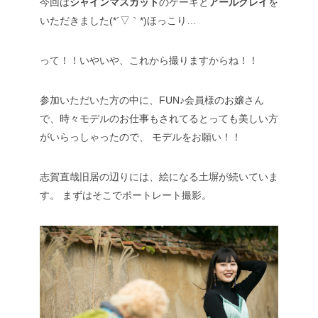
今回は
シャインマスカット
のケーキと
アールグレイ
を
いただきました(*´▽｀*)ほっこり…
って！！いやいや、これから撮りますからね！！
参加いただいた方の中に、FUN♪会員様のお嬢さん
で、時々モデルのお仕事もされてるとっても美しい方
がいらっしゃったので、
モデルをお願い！！
志賀直哉旧居の辺りには、絵になる土塀が続いていま
す。
まずはそこでポートレート撮影。