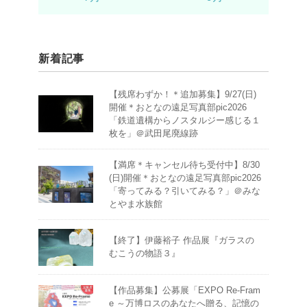
新着記事
【残席わずか！＊追加募集】9/27(日)
開催＊おとなの遠足写真部pic2026
「鉄道遺構からノスタルジー感じる１
枚を」＠武田尾廃線跡
【満席＊キャンセル待ち受付中】8/30
(日)開催＊おとなの遠足写真部pic2026
「寄ってみる？引いてみる？」＠みな
とやま水族館
【終了】伊藤裕子 作品展『ガラスの
むこうの物語３』
【作品募集】公募展「EXPO Re-Fram
e ～万博ロスのあなたへ贈る、記憶の