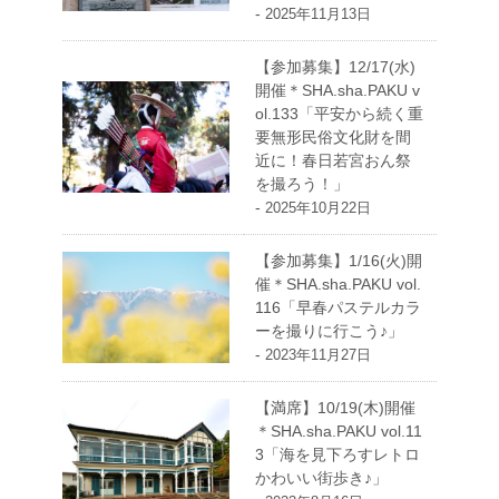
-
2025年11月13日
【参加募集】12/17(水)
開催＊SHA.sha.PAKU v
ol.133「平安から続く重
要無形民俗文化財を間
近に！春日若宮おん祭
を撮ろう！」
-
2025年10月22日
【参加募集】1/16(火)開
催＊SHA.sha.PAKU vol.
116「早春パステルカラ
ーを撮りに行こう♪」
-
2023年11月27日
【満席】10/19(木)開催
＊SHA.sha.PAKU vol.11
3「海を見下ろすレトロ
かわいい街歩き♪」