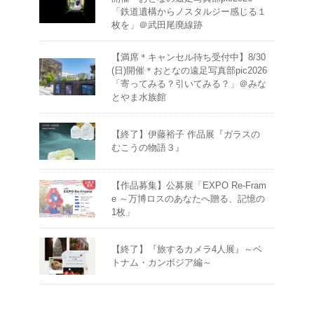
「鉄道遺構からノスタルジー感じる１
枚を」＠武田尾廃線跡
【満席＊キャンセル待ち受付中】8/30
(日)開催＊おとなの遠足写真部pic2026
「寄ってみる？引いてみる？」＠みな
とやま水族館
【終了】伊藤裕子 作品展『ガラスの
むこうの物語３』
【作品募集】公募展「EXPO Re-Fram
e ～万博ロスのあなたへ贈る、記憶の
1枚」
【終了】『旅するカメラ4人展』～ベ
トナム・カンボジア編～