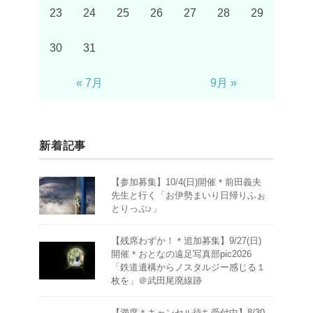
23
24
25
26
27
28
29
30
31
« 7月
9月 »
新着記事
【参加募集】10/4(日)開催＊前田義夫
先生と行く「お伊勢まいり日帰りふぉ
とりっぷ♪」
【残席わずか！＊追加募集】9/27(日)
開催＊おとなの遠足写真部pic2026
「鉄道遺構からノスタルジー感じる１
枚を」＠武田尾廃線跡
【満席＊キャンセル待ち受付中】8/30