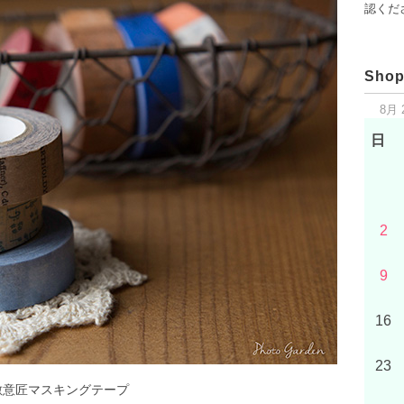
認くだ
Shop
8月 
日
2
9
16
23
敷意匠マスキングテープ