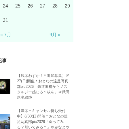
24
25
26
27
28
29
31
« 7月
9月 »
記事
【残席わずか！＊追加募集】9/
27(日)開催＊おとなの遠足写真
部pic2026「鉄道遺構からノス
タルジー感じる１枚を」＠武田
尾廃線跡
【満席＊キャンセル待ち受付
中】8/30(日)開催＊おとなの遠
足写真部pic2026「寄ってみ
る？引いてみる？」＠みなとや