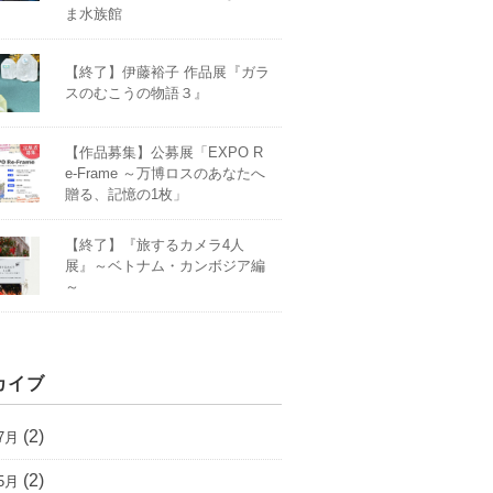
ま水族館
【終了】伊藤裕子 作品展『ガラ
スのむこうの物語３』
【作品募集】公募展「EXPO R
e-Frame ～万博ロスのあなたへ
贈る、記憶の1枚」
【終了】『旅するカメラ4人
展』～ベトナム・カンボジア編
～
カイブ
(2)
7月
(2)
5月