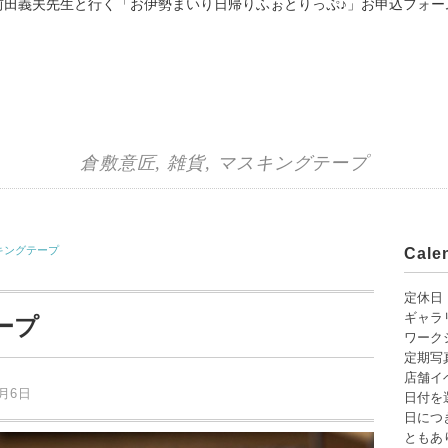
前田義夫先生と行く「お伊勢まいり日帰りふぉとりっぷ♪」お申込フォー
倉敷意匠
,
雑貨
,
マスキングテープ
キングテープ
Cal
定休日
ギャラ
ープ
ワーク
定期写
店舗イ
3月6日
日付を
日につ
ともあり