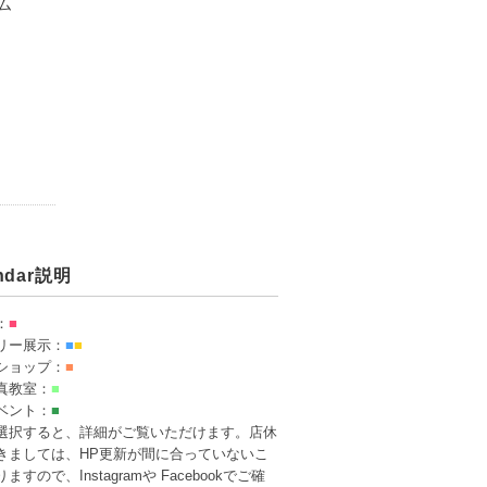
ム
endar説明
：
■
リー展示：
■
■
ショップ：
■
真教室：
■
ベント：
■
選択すると、詳細がご覧いただけます。店休
きましては、HP更新が間に合っていないこ
ますので、Instagramや Facebookでご確