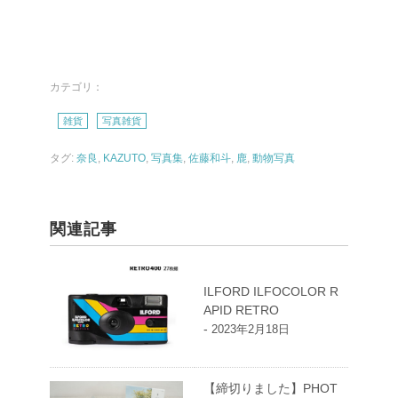
カテゴリ：
雑貨
写真雑貨
タグ:
奈良
,
KAZUTO
,
写真集
,
佐藤和斗
,
鹿
,
動物写真
関連記事
ILFORD ILFOCOLOR R
APID RETRO
-
2023年2月18日
【締切りました】PHOT