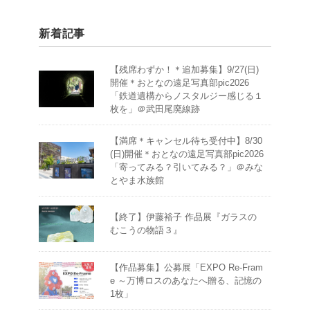
新着記事
【残席わずか！＊追加募集】9/27(日)
開催＊おとなの遠足写真部pic2026
「鉄道遺構からノスタルジー感じる１
枚を」＠武田尾廃線跡
【満席＊キャンセル待ち受付中】8/30
(日)開催＊おとなの遠足写真部pic2026
「寄ってみる？引いてみる？」＠みな
とやま水族館
【終了】伊藤裕子 作品展『ガラスの
むこうの物語３』
【作品募集】公募展「EXPO Re-Fram
e ～万博ロスのあなたへ贈る、記憶の
1枚」