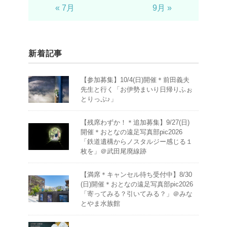
« 7月
9月 »
新着記事
【参加募集】10/4(日)開催＊前田義夫
先生と行く「お伊勢まいり日帰りふぉ
とりっぷ♪」
【残席わずか！＊追加募集】9/27(日)
開催＊おとなの遠足写真部pic2026
「鉄道遺構からノスタルジー感じる１
枚を」＠武田尾廃線跡
【満席＊キャンセル待ち受付中】8/30
(日)開催＊おとなの遠足写真部pic2026
「寄ってみる？引いてみる？」＠みな
とやま水族館