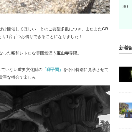
30
ぜひ開催してほしい！とのご要望多数につき、またまた
GR
とり1台ずつお借りできることになりました！
新着
なった昭和レトロな雰囲気漂う
宝山寺
界隈。
れていない重要文化財の
「獅子閣」
を今回特別に見学させて
貴重な機会で楽しみ！