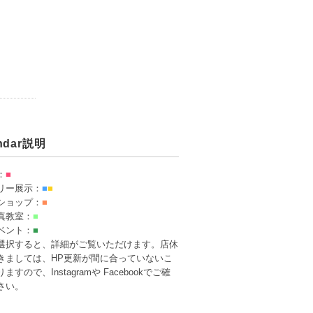
endar説明
：
■
リー展示：
■
■
ショップ：
■
真教室：
■
ベント：
■
選択すると、詳細がご覧いただけます。店休
きましては、HP更新が間に合っていないこ
ますので、Instagramや Facebookでご確
さい。