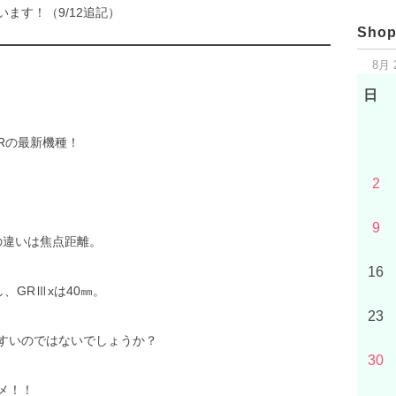
ます！（9/12追記）
Shop
8月 
日
GRの最新機種！
2
9
の違いは焦点距離。
16
、GRⅢxは40㎜。
23
すいのではないでしょうか？
30
メ！！