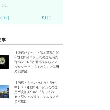
31
« 7月
9月 »
記事
【残席わずか！＊追加募集】9/
27(日)開催＊おとなの遠足写真
部pic2026「鉄道遺構からノス
タルジー感じる１枚を」＠武田
尾廃線跡
【満席＊キャンセル待ち受付
中】8/30(日)開催＊おとなの遠
足写真部pic2026「寄ってみ
る？引いてみる？」＠みなとや
ま水族館