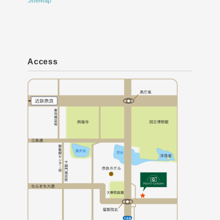
SiteMap
Access