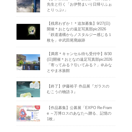
先生と行く「お伊勢まいり日帰りふぉ
とりっぷ♪」
【残席わずか！＊追加募集】9/27(日)
開催＊おとなの遠足写真部pic2026
「鉄道遺構からノスタルジー感じる１
枚を」＠武田尾廃線跡
【満席＊キャンセル待ち受付中】8/30
(日)開催＊おとなの遠足写真部pic2026
「寄ってみる？引いてみる？」＠みな
とやま水族館
【終了】伊藤裕子 作品展『ガラスの
むこうの物語３』
【作品募集】公募展「EXPO Re-Fram
e ～万博ロスのあなたへ贈る、記憶の
1枚」