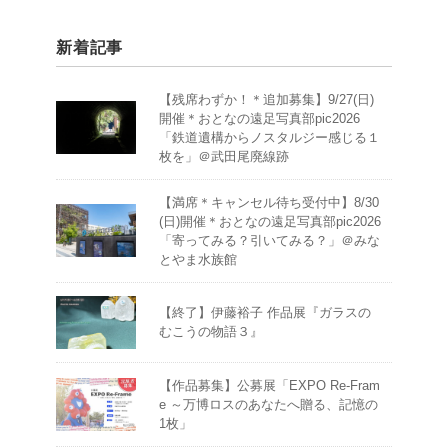
新着記事
【残席わずか！＊追加募集】9/27(日)
開催＊おとなの遠足写真部pic2026
「鉄道遺構からノスタルジー感じる１
枚を」＠武田尾廃線跡
【満席＊キャンセル待ち受付中】8/30
(日)開催＊おとなの遠足写真部pic2026
「寄ってみる？引いてみる？」＠みな
とやま水族館
【終了】伊藤裕子 作品展『ガラスの
むこうの物語３』
【作品募集】公募展「EXPO Re-Fram
e ～万博ロスのあなたへ贈る、記憶の
1枚」