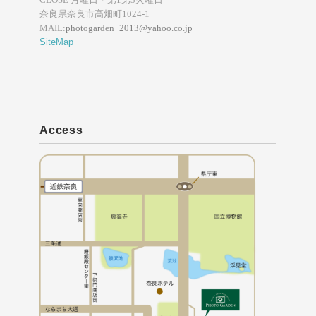
奈良県奈良市高畑町1024-1
MAIL:
photogarden_2013@yahoo.co.jp
SiteMap
Access