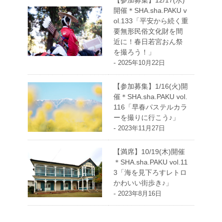
【参加募集】12/17(水)
開催＊SHA.sha.PAKU v
ol.133「平安から続く重
要無形民俗文化財を間
近に！春日若宮おん祭
を撮ろう！」
-
2025年10月22日
【参加募集】1/16(火)開
催＊SHA.sha.PAKU vol.
116「早春パステルカラ
ーを撮りに行こう♪」
-
2023年11月27日
【満席】10/19(木)開催
＊SHA.sha.PAKU vol.11
3「海を見下ろすレトロ
かわいい街歩き♪」
-
2023年8月16日