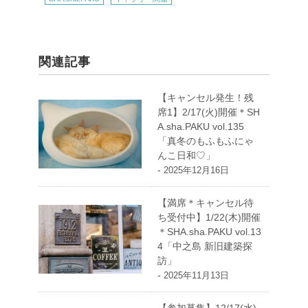
関連記事
【キャンセル発生！残
席1】2/17(火)開催＊SH
A.sha.PAKU vol.135
「真冬のもふもふにゃ
んこ日和♡」
-
2025年12月16日
【満席＊キャンセル待
ち受付中】1/22(木)開催
＊SHA.sha.PAKU vol.13
4「中之島 新旧建築探
訪」
-
2025年11月13日