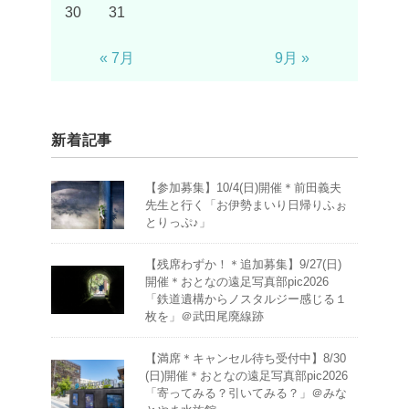
30
31
« 7月
9月 »
新着記事
【参加募集】10/4(日)開催＊前田義夫
先生と行く「お伊勢まいり日帰りふぉ
とりっぷ♪」
【残席わずか！＊追加募集】9/27(日)
開催＊おとなの遠足写真部pic2026
「鉄道遺構からノスタルジー感じる１
枚を」＠武田尾廃線跡
【満席＊キャンセル待ち受付中】8/30
(日)開催＊おとなの遠足写真部pic2026
「寄ってみる？引いてみる？」＠みな