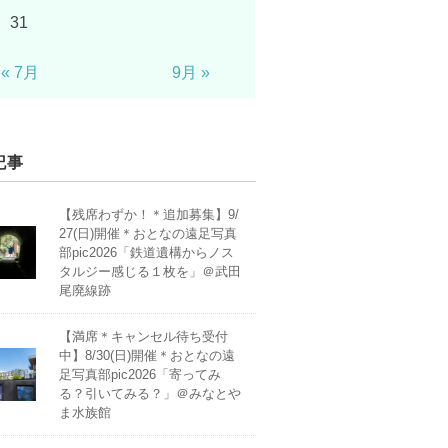
31
« 7月
9月 »
記事
【残席わずか！＊追加募集】9/
27(日)開催＊おとなの遠足写真
部pic2026「鉄道遺構からノス
タルジー感じる１枚を」＠武田
尾廃線跡
【満席＊キャンセル待ち受付
中】8/30(日)開催＊おとなの遠
足写真部pic2026「寄ってみ
る？引いてみる？」＠みなとや
ま水族館