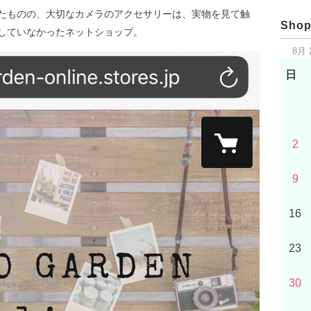
たものの、大切なカメラのアクセサリーは、実物を見て触
Shop
していなかったネットショップ。
8月 
日
2
9
16
23
30