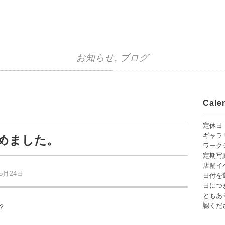
お知らせ
,
ブログ
。
Cal
定休日
ギャラ
めました。
ワーク
定期写
店舗イ
年5月24日
日付を
日につ
ともあり
認くだ
？