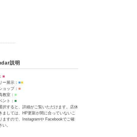
endar説明
：
■
リー展示：
■
■
ショップ：
■
真教室：
■
ベント：
■
選択すると、詳細がご覧いただけます。店休
きましては、HP更新が間に合っていないこ
ますので、Instagramや Facebookでご確
さい。