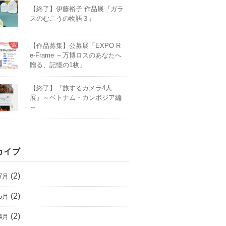
【終了】伊藤裕子 作品展『ガラ
スのむこうの物語３』
【作品募集】公募展「EXPO R
e-Frame ～万博ロスのあなたへ
贈る、記憶の1枚」
【終了】『旅するカメラ4人
展』～ベトナム・カンボジア編
～
カイブ
(2)
7月
(2)
5月
(2)
4月