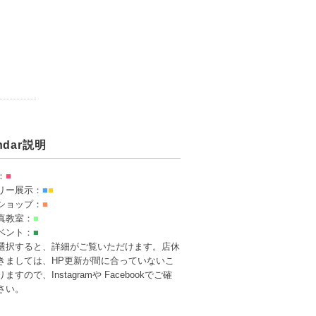
endar説明
：
■
リー展示：
■
■
ショップ：
■
真教室：
■
ベント：
■
選択すると、詳細がご覧いただけます。店休
きましては、HP更新が間に合っていないこ
ますので、Instagramや Facebookでご確
さい。