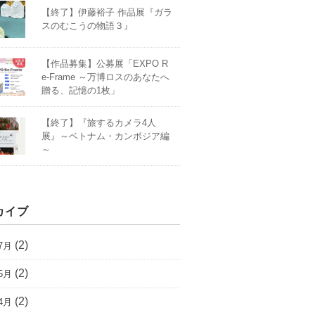
【終了】伊藤裕子 作品展『ガラ
スのむこうの物語３』
【作品募集】公募展「EXPO R
e-Frame ～万博ロスのあなたへ
贈る、記憶の1枚」
【終了】『旅するカメラ4人
展』～ベトナム・カンボジア編
～
カイブ
(2)
7月
(2)
5月
(2)
4月