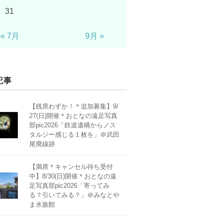
31
« 7月
9月 »
記事
【残席わずか！＊追加募集】9/
27(日)開催＊おとなの遠足写真
部pic2026「鉄道遺構からノス
タルジー感じる１枚を」＠武田
尾廃線跡
【満席＊キャンセル待ち受付
中】8/30(日)開催＊おとなの遠
足写真部pic2026「寄ってみ
る？引いてみる？」＠みなとや
ま水族館