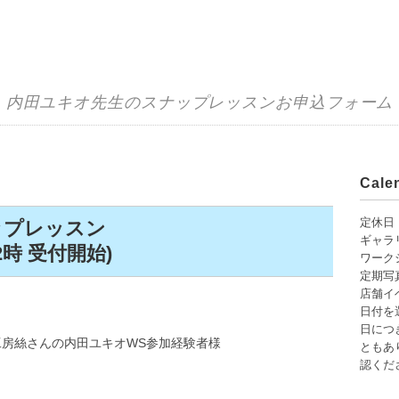
内田ユキオ先生のスナップレッスンお申込フォーム
Cal
定休日
ップレッスン
ギャラ
2時 受付開始)
ワーク
定期写
店舗イ
日付を
日につ
工房絲さんの内田ユキオWS参加経験者様
ともあり
認くだ