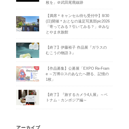
枚を」＠武田尾廃線跡
【満席＊キャンセル待ち受付中】8/30
(日)開催＊おとなの遠足写真部pic2026
「寄ってみる？引いてみる？」＠みな
とやま水族館
【終了】伊藤裕子 作品展『ガラスの
むこうの物語３』
【作品募集】公募展「EXPO Re-Fram
e ～万博ロスのあなたへ贈る、記憶の
1枚」
【終了】『旅するカメラ4人展』～ベ
トナム・カンボジア編～
アーカイブ