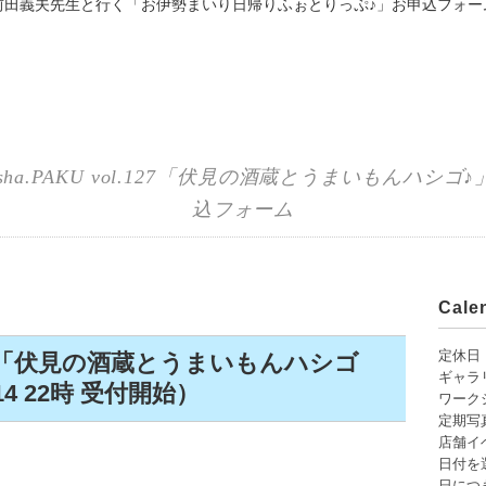
前田義夫先生と行く「お伊勢まいり日帰りふぉとりっぷ♪」お申込フォー
.sha.PAKU vol.127「伏見の酒蔵とうまいもんハシゴ
込フォーム
Cal
定休日
ol.127「伏見の酒蔵とうまいもんハシゴ
ギャラ
4 22時 受付開始）
ワーク
定期写
店舗イ
日付を
日につ