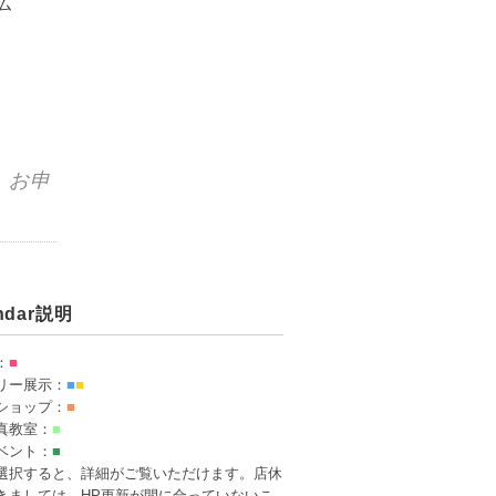
ム
♪」お申
endar説明
：
■
リー展示：
■
■
ショップ：
■
真教室：
■
ベント：
■
選択すると、詳細がご覧いただけます。店休
きましては、HP更新が間に合っていないこ