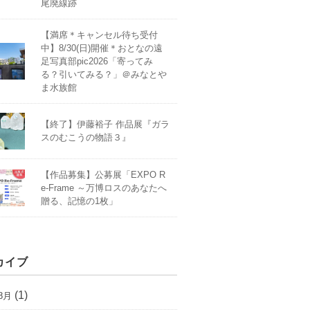
尾廃線跡
【満席＊キャンセル待ち受付
中】8/30(日)開催＊おとなの遠
足写真部pic2026「寄ってみ
る？引いてみる？」＠みなとや
ま水族館
【終了】伊藤裕子 作品展『ガラ
スのむこうの物語３』
【作品募集】公募展「EXPO R
e-Frame ～万博ロスのあなたへ
贈る、記憶の1枚」
カイブ
(1)
8月