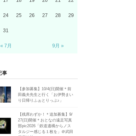
17
18
19
20
21
22
24
25
26
27
28
29
31
« 7月
9月 »
記事
【参加募集】10/4(日)開催＊前
田義夫先生と行く「お伊勢まい
り日帰りふぉとりっぷ♪」
【残席わずか！＊追加募集】9/
27(日)開催＊おとなの遠足写真
部pic2026「鉄道遺構からノス
タルジー感じる１枚を」＠武田