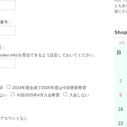
ともあり
認くだ
話番号：
Shop
8月 
可：
日
arden.info)を受信できるよう設定しておいてください。
2
済
2024年度会員で2025年度は今回更新希望
9
しない
今回2025年4月入会希望
入会しない
16
NEアカウントなし
23