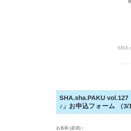
SHA
SHA.sha.PAKU v
♪」お申込フォーム （3/1
お名前 (必須)：