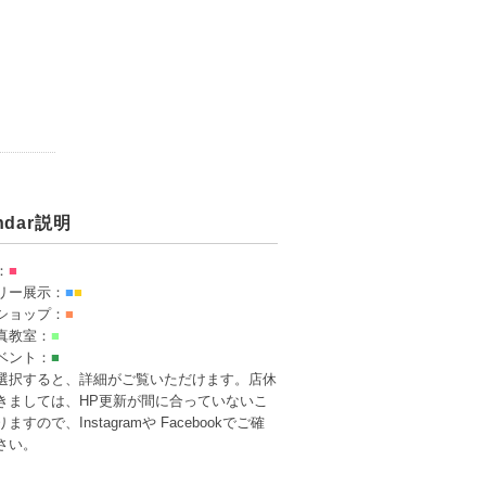
endar説明
：
■
リー展示：
■
■
ショップ：
■
真教室：
■
ベント：
■
選択すると、詳細がご覧いただけます。店休
きましては、HP更新が間に合っていないこ
ますので、Instagramや Facebookでご確
さい。