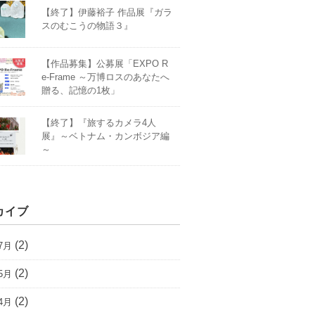
【終了】伊藤裕子 作品展『ガラ
スのむこうの物語３』
【作品募集】公募展「EXPO R
e-Frame ～万博ロスのあなたへ
贈る、記憶の1枚」
【終了】『旅するカメラ4人
展』～ベトナム・カンボジア編
～
カイブ
(2)
7月
(2)
5月
(2)
4月