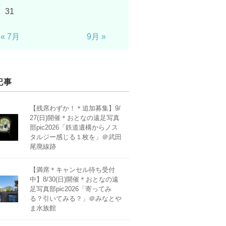
31
« 7月
9月 »
記事
【残席わずか！＊追加募集】9/
27(日)開催＊おとなの遠足写真
部pic2026「鉄道遺構からノス
タルジー感じる１枚を」＠武田
尾廃線跡
【満席＊キャンセル待ち受付
中】8/30(日)開催＊おとなの遠
足写真部pic2026「寄ってみ
る？引いてみる？」＠みなとや
ま水族館