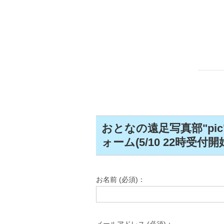
おとなの遠足写真部"pic
ォーム(5/10 22時受付開
お名前 (必須)：