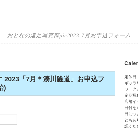
おとなの遠足写真部pic2023-7月お申込フォーム
Cal
定休日
" 2023「7月＊湊川隧道」お申込フ
ギャラ
始)
ワーク
定期写
店舗イ
日付を
日につ
ともあり
認くだ