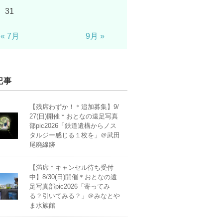
31
« 7月
9月 »
記事
【残席わずか！＊追加募集】9/
27(日)開催＊おとなの遠足写真
部pic2026「鉄道遺構からノス
タルジー感じる１枚を」＠武田
尾廃線跡
【満席＊キャンセル待ち受付
中】8/30(日)開催＊おとなの遠
足写真部pic2026「寄ってみ
る？引いてみる？」＠みなとや
ま水族館