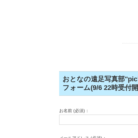
おとなの遠足写真部"pic
フォーム(9/6 22時受付開
お名前 (必須)：