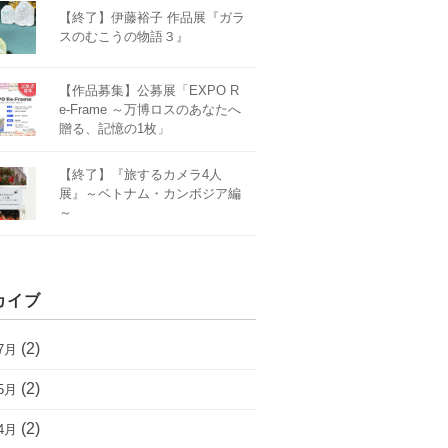
【終了】伊藤裕子 作品展『ガラ
スのむこうの物語３』
【作品募集】公募展「EXPO R
e-Frame ～万博ロスのあなたへ
贈る、記憶の1枚」
【終了】『旅するカメラ4人
展』～ベトナム・カンボジア編
～
カイブ
(2)
7月
(2)
5月
(2)
4月