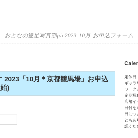
おとなの遠足写真部pic2023-10月 お申込フォーム
Cal
定休日
" 2023「10月＊京都競馬場」お申込
ギャラ
始)
ワーク
定期写
店舗イ
日付を
日につ
ともあり
認くだ