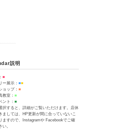
endar説明
：
■
リー展示：
■
■
ショップ：
■
真教室：
■
ベント：
■
選択すると、詳細がご覧いただけます。店休
きましては、HP更新が間に合っていないこ
ますので、Instagramや Facebookでご確
さい。