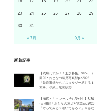
16
17
18
19
20
21
22
23
24
25
26
27
28
29
30
31
« 7月
9月 »
新着記事
【残席わずか！＊追加募集】9/27(日)
開催＊おとなの遠足写真部pic2026
「鉄道遺構からノスタルジー感じる１
枚を」＠武田尾廃線跡
【満席＊キャンセル待ち受付中】8/30
(日)開催＊おとなの遠足写真部pic2026
「寄ってみる？引いてみる？」＠みな