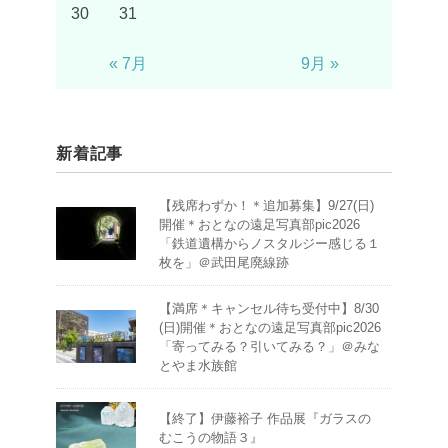
30
31
« 7月
9月 »
新着記事
【残席わずか！＊追加募集】9/27(日)
開催＊おとなの遠足写真部pic2026
「鉄道遺構からノスタルジー感じる１
枚を」＠武田尾廃線跡
【満席＊キャンセル待ち受付中】8/30
(日)開催＊おとなの遠足写真部pic2026
「寄ってみる？引いてみる？」＠みな
とやま水族館
【終了】伊藤裕子 作品展『ガラスの
むこうの物語３』