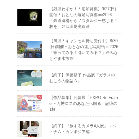
【残席わずか！＊追加募集】9/27(日)
開催＊おとなの遠足写真部pic2026
「鉄道遺構からノスタルジー感じる１
枚を」＠武田尾廃線跡
【満席＊キャンセル待ち受付中】8/30
(日)開催＊おとなの遠足写真部pic2026
「寄ってみる？引いてみる？」＠みな
とやま水族館
【終了】伊藤裕子 作品展『ガラスの
むこうの物語３』
【作品募集】公募展「EXPO Re-Fram
e ～万博ロスのあなたへ贈る、記憶の
1枚」
【終了】『旅するカメラ4人展』～ベ
トナム・カンボジア編～