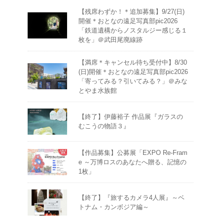
【残席わずか！＊追加募集】9/27(日)
開催＊おとなの遠足写真部pic2026
「鉄道遺構からノスタルジー感じる１
枚を」＠武田尾廃線跡
【満席＊キャンセル待ち受付中】8/30
(日)開催＊おとなの遠足写真部pic2026
「寄ってみる？引いてみる？」＠みな
とやま水族館
【終了】伊藤裕子 作品展『ガラスの
むこうの物語３』
【作品募集】公募展「EXPO Re-Fram
e ～万博ロスのあなたへ贈る、記憶の
1枚」
【終了】『旅するカメラ4人展』～ベ
トナム・カンボジア編～