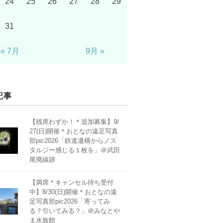
24
25
26
27
28
29
31
« 7月
9月 »
記事
【残席わずか！＊追加募集】9/
27(日)開催＊おとなの遠足写真
部pic2026「鉄道遺構からノス
タルジー感じる１枚を」＠武田
尾廃線跡
【満席＊キャンセル待ち受付
中】8/30(日)開催＊おとなの遠
足写真部pic2026「寄ってみ
る？引いてみる？」＠みなとや
ま水族館