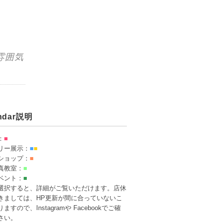
雰囲気
endar説明
：
■
リー展示：
■
■
ショップ：
■
真教室：
■
ベント：
■
選択すると、詳細がご覧いただけます。店休
きましては、HP更新が間に合っていないこ
ますので、Instagramや Facebookでご確
さい。