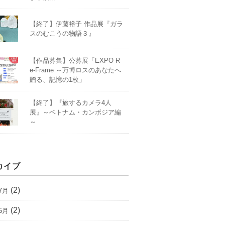
【終了】伊藤裕子 作品展『ガラ
スのむこうの物語３』
【作品募集】公募展「EXPO R
e-Frame ～万博ロスのあなたへ
贈る、記憶の1枚」
【終了】『旅するカメラ4人
展』～ベトナム・カンボジア編
～
カイブ
(2)
7月
(2)
5月