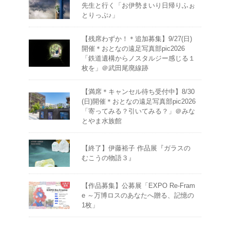
先生と行く「お伊勢まいり日帰りふぉ
とりっぷ♪」
【残席わずか！＊追加募集】9/27(日)
開催＊おとなの遠足写真部pic2026
「鉄道遺構からノスタルジー感じる１
枚を」＠武田尾廃線跡
【満席＊キャンセル待ち受付中】8/30
(日)開催＊おとなの遠足写真部pic2026
「寄ってみる？引いてみる？」＠みな
とやま水族館
【終了】伊藤裕子 作品展『ガラスの
むこうの物語３』
【作品募集】公募展「EXPO Re-Fram
e ～万博ロスのあなたへ贈る、記憶の
1枚」