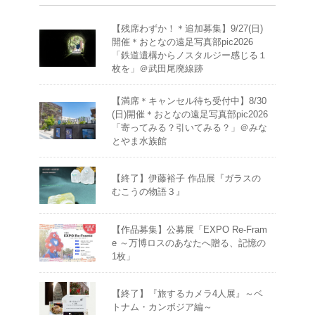
【残席わずか！＊追加募集】9/27(日)
開催＊おとなの遠足写真部pic2026
「鉄道遺構からノスタルジー感じる１
枚を」＠武田尾廃線跡
【満席＊キャンセル待ち受付中】8/30
(日)開催＊おとなの遠足写真部pic2026
「寄ってみる？引いてみる？」＠みな
とやま水族館
【終了】伊藤裕子 作品展『ガラスの
むこうの物語３』
【作品募集】公募展「EXPO Re-Fram
e ～万博ロスのあなたへ贈る、記憶の
1枚」
【終了】『旅するカメラ4人展』～ベ
トナム・カンボジア編～