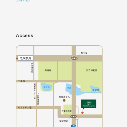
SiteMap
Access