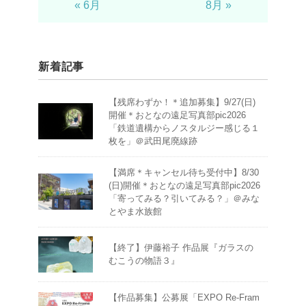
« 6月
8月 »
新着記事
【残席わずか！＊追加募集】9/27(日)
開催＊おとなの遠足写真部pic2026
「鉄道遺構からノスタルジー感じる１
枚を」＠武田尾廃線跡
【満席＊キャンセル待ち受付中】8/30
(日)開催＊おとなの遠足写真部pic2026
「寄ってみる？引いてみる？」＠みな
とやま水族館
【終了】伊藤裕子 作品展『ガラスの
むこうの物語３』
【作品募集】公募展「EXPO Re-Fram