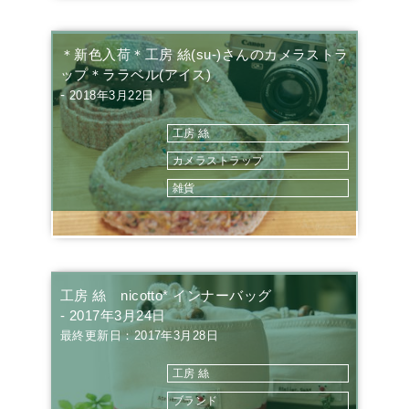
＊新色入荷＊工房 絲(su-)さんのカメラストラ
ップ＊ララベル(アイス)
-
2018年3月22日
工房 絲
カメラストラップ
雑貨
工房 絲 nicotto* インナーバッグ
- 2017年3月24日
最終更新日：2017年3月28日
工房 絲
ブランド