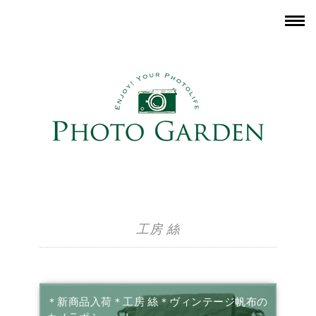
工房 絲
＊新商品入荷＊工房 絲＊ヴィンテージ帆布の