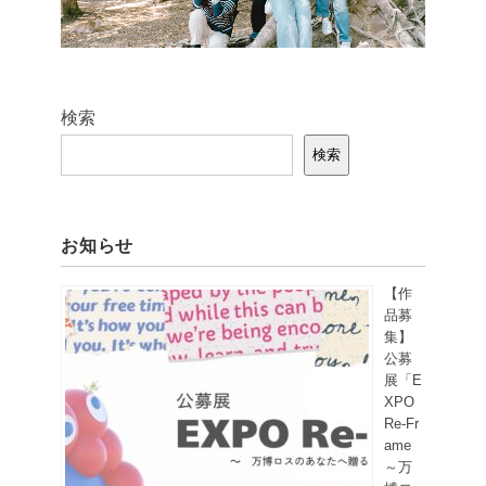
検索
検索
お知らせ
【作
品募
集】
公募
展「E
XPO
Re-Fr
ame
～万