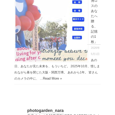
博ロ
スの
あな
たへ
贈
る、
記憶
の1
枚」
2026年
5月1日
あの
日、あなたが見た未来を、もういちど。 2025年10月、惜しま
れながら幕を閉じた大阪・関西万博。 あれから1年。 皆さん
Read More »
のカメラの中に、 …
photogarden_nara