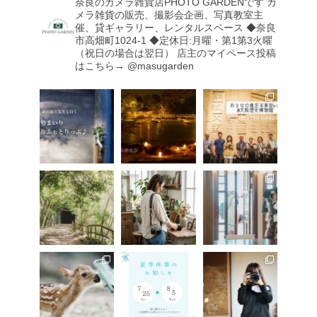
奈良のカメラ雑貨店PHOTO GARDENです
カ
メラ雑貨の販売、撮影会企画、写真教室主
催、貸ギャラリー、レンタルスペース
◆奈良
市高畑町1024-1
◆定休日:月曜・第1第3火曜
（祝日の場合は翌日）
店主のマイペース投稿
はこちら→ @masugarden