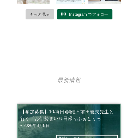
もっと見る
Instagram でフォロー
最新情報
【参加募集】10/4(日)開催＊前田義夫先生と
行く「お伊勢まいり日帰りふぉとりっ
-
2026年8月8日