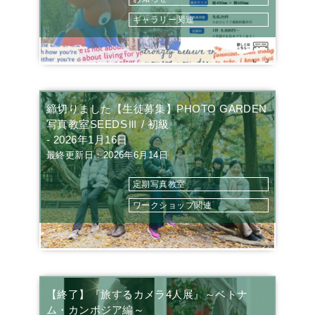
ギャラリー関連
締切りました【生徒募集】PHOTO GARDEN
写真教室SEEDSⅢ / 初級
- 2026年1月16日
最終更新日：2026年6月14日
定期写真教室
ワークショップ関連
【終了】『旅するカメラ4人展』～ベトナ
ム・カンボジア編～