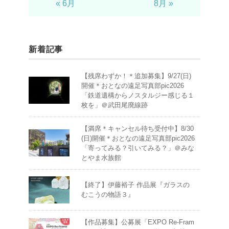
« 6月
8月 »
新着記事
【残席わずか！＊追加募集】9/27(日)
開催＊おとなの遠足写真部pic2026
「鉄道遺構からノスタルジー感じる１
枚を」＠武田尾廃線跡
【満席＊キャンセル待ち受付中】8/30
(日)開催＊おとなの遠足写真部pic2026
「寄ってみる？引いてみる？」＠みな
とやま水族館
【終了】伊藤裕子 作品展『ガラスの
むこうの物語３』
【作品募集】公募展「EXPO Re-Fram