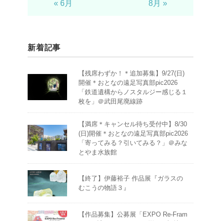
« 6月
8月 »
新着記事
【残席わずか！＊追加募集】9/27(日)
開催＊おとなの遠足写真部pic2026
「鉄道遺構からノスタルジー感じる１
枚を」＠武田尾廃線跡
【満席＊キャンセル待ち受付中】8/30
(日)開催＊おとなの遠足写真部pic2026
「寄ってみる？引いてみる？」＠みな
とやま水族館
【終了】伊藤裕子 作品展『ガラスの
むこうの物語３』
【作品募集】公募展「EXPO Re-Fram