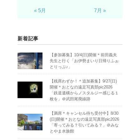
« 5月
7月 »
新着記事
【参加募集】10/4(日)開催＊前田義夫
先生と行く「お伊勢まいり日帰りふぉ
とりっぷ♪」
【残席わずか！＊追加募集】9/27(日)
開催＊おとなの遠足写真部pic2026
「鉄道遺構からノスタルジー感じる１
枚を」＠武田尾廃線跡
【満席＊キャンセル待ち受付中】8/30
(日)開催＊おとなの遠足写真部pic2026
「寄ってみる？引いてみる？」＠みな
とやま水族館