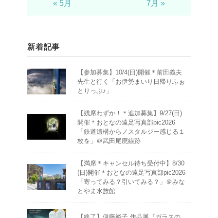
« 5月
7月 »
新着記事
【参加募集】10/4(日)開催＊前田義夫
先生と行く「お伊勢まいり日帰りふぉ
とりっぷ♪」
【残席わずか！＊追加募集】9/27(日)
開催＊おとなの遠足写真部pic2026
「鉄道遺構からノスタルジー感じる１
枚を」＠武田尾廃線跡
【満席＊キャンセル待ち受付中】8/30
(日)開催＊おとなの遠足写真部pic2026
「寄ってみる？引いてみる？」＠みな
とやま水族館
【終了】伊藤裕子 作品展『ガラスの