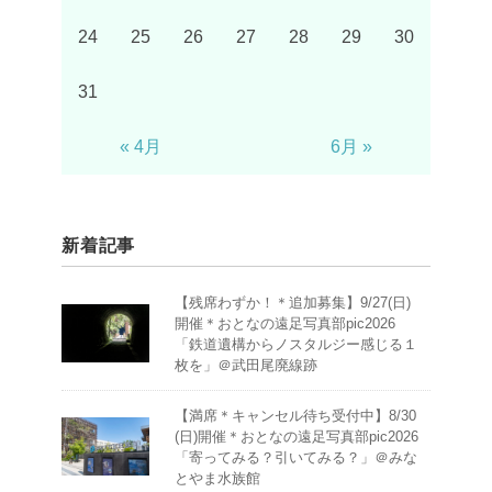
24
25
26
27
28
29
30
31
« 4月
6月 »
新着記事
【残席わずか！＊追加募集】9/27(日)
開催＊おとなの遠足写真部pic2026
「鉄道遺構からノスタルジー感じる１
枚を」＠武田尾廃線跡
【満席＊キャンセル待ち受付中】8/30
(日)開催＊おとなの遠足写真部pic2026
「寄ってみる？引いてみる？」＠みな
とやま水族館