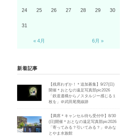
24
25
26
27
28
29
30
31
« 4月
6月 »
新着記事
【残席わずか！＊追加募集】9/27(日)
開催＊おとなの遠足写真部pic2026
「鉄道遺構からノスタルジー感じる１
枚を」＠武田尾廃線跡
【満席＊キャンセル待ち受付中】8/30
(日)開催＊おとなの遠足写真部pic2026
「寄ってみる？引いてみる？」＠みな
とやま水族館