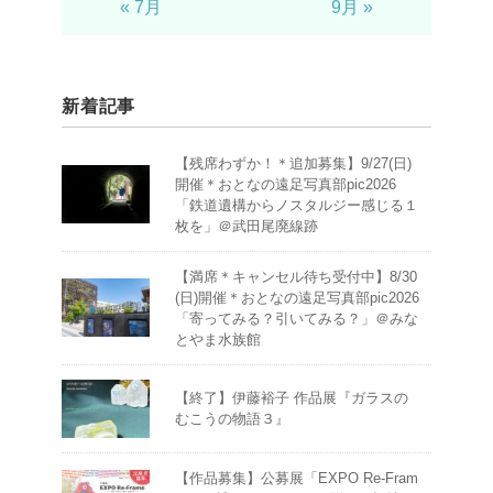
« 7月
9月 »
新着記事
【残席わずか！＊追加募集】9/27(日)
開催＊おとなの遠足写真部pic2026
「鉄道遺構からノスタルジー感じる１
枚を」＠武田尾廃線跡
【満席＊キャンセル待ち受付中】8/30
(日)開催＊おとなの遠足写真部pic2026
「寄ってみる？引いてみる？」＠みな
とやま水族館
【終了】伊藤裕子 作品展『ガラスの
むこうの物語３』
【作品募集】公募展「EXPO Re-Fram